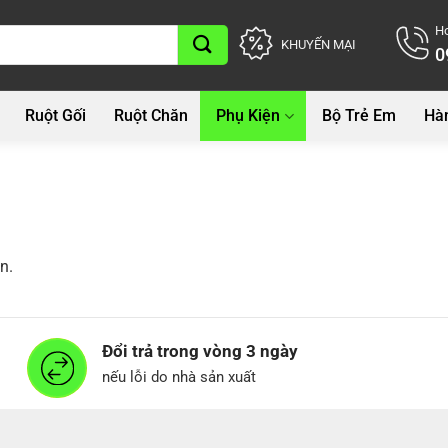
Ho
KHUYẾN MẠI
0
Ruột Gối
Ruột Chăn
Phụ Kiện
Bộ Trẻ Em
Hà
n.
Đổi trả trong vòng 3 ngày
nếu lỗi do nhà sản xuất