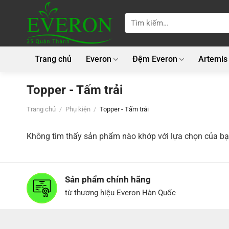
Bỏ
qua
Tìm
kiếm:
nội
dung
Trang chủ
Everon
Đệm Everon
Artemis
Topper - Tấm trải
Trang chủ
/
Phụ kiện
/
Topper - Tấm trải
Không tìm thấy sản phẩm nào khớp với lựa chọn của bạ
Sản phẩm chính hãng
từ thương hiệu Everon Hàn Quốc