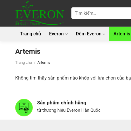
Bỏ
qua
Tìm
kiếm:
nội
dung
Trang chủ
Everon
Đệm Everon
Artemis
Artemis
Trang chủ
/
Artemis
Không tìm thấy sản phẩm nào khớp với lựa chọn của bạ
Sản phẩm chính hãng
từ thương hiệu Everon Hàn Quốc