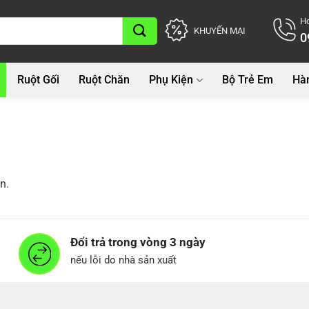
Ho
KHUYẾN MẠI
0
Ruột Gối
Ruột Chăn
Phụ Kiện
Bộ Trẻ Em
Hà
n.
Đổi trả trong vòng 3 ngày
nếu lỗi do nhà sản xuất