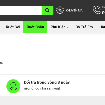
Ho
KHUYẾN MẠI
0
Ruột Gối
Ruột Chăn
Phụ Kiện
Bộ Trẻ Em
Hà
n.
Đổi trả trong vòng 3 ngày
nếu lỗi do nhà sản xuất