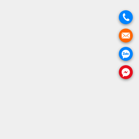
.
.
.
.