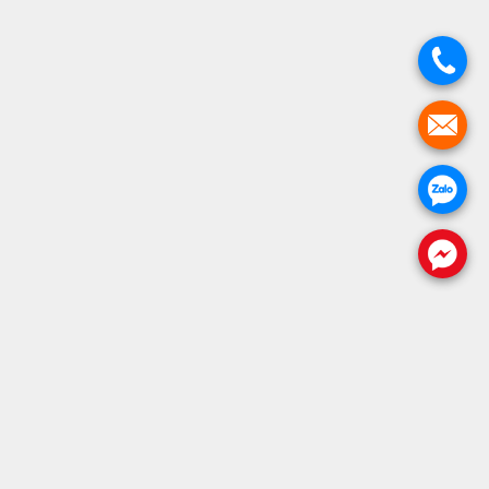
.
.
.
.