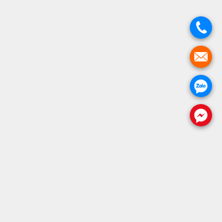
.
.
.
.