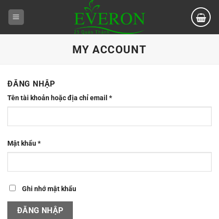
Bỏ
qua
nội
dung
MY ACCOUNT
ĐĂNG NHẬP
Bắt
Tên tài khoản hoặc địa chỉ email
*
buộc
Bắt
Mật khẩu
*
buộc
Ghi nhớ mật khẩu
ĐĂNG NHẬP